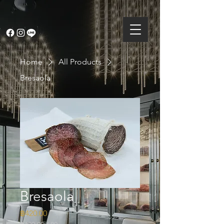
Home
All Products
Bresaola
Bresaola
Price
฿420.00