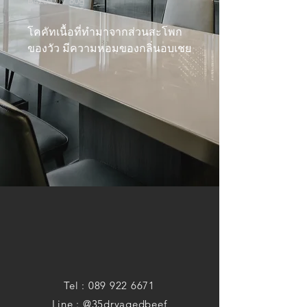
฿420.00
/
80g
฿420.00
per
โคคัทเนื้อที่ทำมาจากส่วนสะโพก
80
ของวัว มีความหอมของกลิ่นอบเชย
Grams
Tel :
089 922 6671
Line : @35dryagedbeef